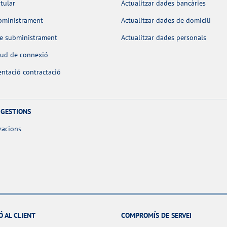
itular
Actualitzar dades bancàries
bministrament
Actualitzar dades de domicili
de subministrament
Actualitzar dades personals
itud de connexió
ntació contractació
 GESTIONS
zacions
Ó AL CLIENT
COMPROMÍS DE SERVEI