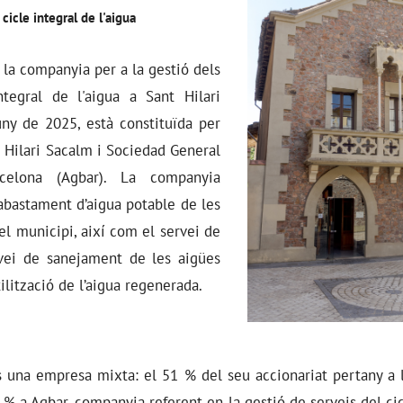
cicle integral de l'aigua
la companyia per a la gestió dels
ntegral de l'aigua a Sant Hilari
uny de 2025, està constituïda per
 Hilari Sacalm i Sociedad General
elona (Agbar). La companyia
’abastament d’aigua potable de les
el municipi, així com el servei de
vei de sanejament de les aigües
tilització de l’aigua regenerada.
 una empresa mixta: el 51 % del seu accionariat pertany a 
 % a Agbar, companyia referent en la gestió de serveis del cic