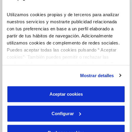
COMPROMISO DE SERVICIO
Utilizamos cookies propias y de terceros para analizar
nuestros servicios y mostrarte publicidad relacionada
con tus preferencias en base a un perfil elaborado a
Tu Agua
partir de tus hábitos de navegación. Adicionalmente
utilizamos cookies de complemento de redes sociales.
Puedes aceptar todas las cookies pulsando “ Aceptar
NUESTRO PAPEL EN EL CICLO URBANO
cookies”· También puedes permitir o rechazar las
cookies de forma granular pulsando “Configurar”. Si
CALIDAD
pulsas “Rechazar cookies”, equivaldrá a rechazar la
CUIDADOS DEL AGUA
Mostrar detalles
instalación de todas las cookies salvo las necesarias que
son indispensables para que el sitio web funcione y que
por tanto no se pueden desactivar. Puedes consultar
Aceptar cookies
Conócenos
más información en nuestra
Política de Cookies
Configurar
SOBRE NOSOTROS
ÉTICA Y CUMPLIMIENTO