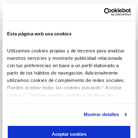
Esta página web usa cookies
Utilizamos cookies propias y de terceros para analizar
nuestros servicios y mostrarte publicidad relacionada
con tus preferencias en base a un perfil elaborado a
Gestiones Online
partir de tus hábitos de navegación. Adicionalmente
utilizamos cookies de complemento de redes sociales.
Puedes aceptar todas las cookies pulsando “ Aceptar
FACTURAS, PAGOS Y CONSUMOS
cookies”· También puedes permitir o rechazar las
CONTRATOS
cookies de forma granular pulsando “Configurar”. Si
pulsas “Rechazar cookies”, equivaldrá a rechazar la
MODIFICACIÓN DE DATOS
Mostrar detalles
instalación de todas las cookies salvo las necesarias que
INCIDENCIAS
son indispensables para que el sitio web funcione y que
por tanto no se pueden desactivar. Puedes consultar
Aceptar cookies