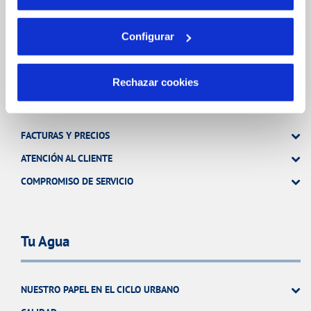
más información en nuestra
TODAS LAS GESTIONES
Política de Cookies
OTRAS GESTIONES
Configurar
Rechazar cookies
Tu Servicio
FACTURAS Y PRECIOS
ATENCIÓN AL CLIENTE
COMPROMISO DE SERVICIO
Tu Agua
NUESTRO PAPEL EN EL CICLO URBANO