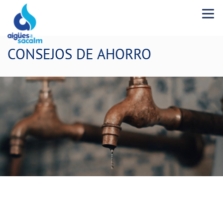
Menu 
CONSEJOS DE AHORRO
Consume agua de forma
responsable