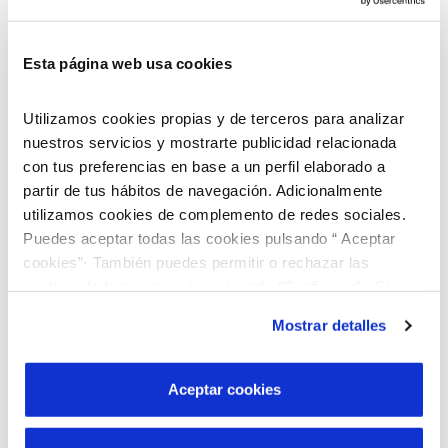
balsa de afinamiento del primer proceso biológico. La
tercera laguna realiza el proceso de sedimentación,
donde se decantan y se acumula el lodo, y la cuarta
Esta página web usa cookies
laguna es donde tiene lugar el afinamiento del agua ya
Utilizamos cookies propias y de terceros para analizar
depurada, mediante el cual se asegura la calidad del
nuestros servicios y mostrarte publicidad relacionada
agua tratada para ser devuelta a la riera de Osor a través
con tus preferencias en base a un perfil elaborado a
de una fuente de salida.
partir de tus hábitos de navegación. Adicionalmente
utilizamos cookies de complemento de redes sociales.
Puedes aceptar todas las cookies pulsando “ Aceptar
cookies”· También puedes permitir o rechazar las
cookies de forma granular pulsando “Configurar”. Si
pulsas “Rechazar cookies”, equivaldrá a rechazar la
Mostrar detalles
instalación de todas las cookies salvo las necesarias que
son indispensables para que el sitio web funcione y que
por tanto no se pueden desactivar. Puedes consultar
Aceptar cookies
más información en nuestra
Política de Cookies